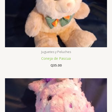
Juguetes y Peluches
Coneja de Pascua
Q
35.00