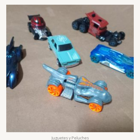
Juguetes y Peluches