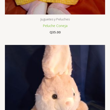
Juguetes y Peluches
Peluche Coneja
Q
35.00