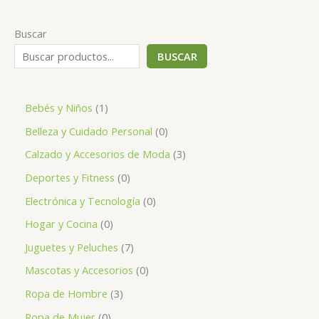
Buscar
BUSCAR
1
Bebés y Niños
1
p
0
Belleza y Cuidado Personal
0
r
p
3
Calzado y Accesorios de Moda
3
o
r
p
0
Deportes y Fitness
0
d
o
r
p
0
Electrónica y Tecnología
0
u
d
o
r
p
0
Hogar y Cocina
0
c
u
d
o
r
p
7
Juguetes y Peluches
7
t
c
u
d
o
r
p
0
Mascotas y Accesorios
0
o
t
c
u
d
o
r
p
3
Ropa de Hombre
3
o
t
c
u
d
o
r
p
s
0
Ropa de Mujer
0
o