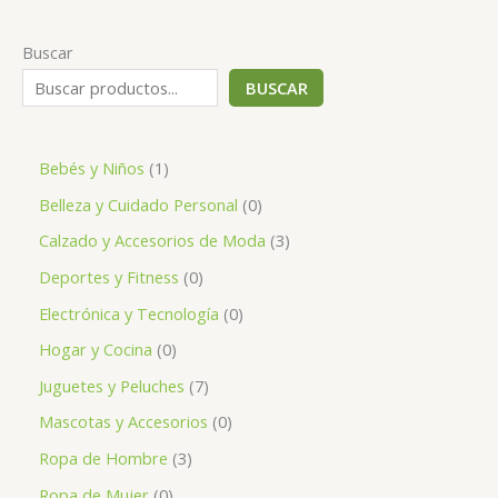
Buscar
BUSCAR
1
Bebés y Niños
1
p
0
Belleza y Cuidado Personal
0
r
p
3
Calzado y Accesorios de Moda
3
o
r
p
0
Deportes y Fitness
0
d
o
r
p
0
Electrónica y Tecnología
0
u
d
o
r
p
0
Hogar y Cocina
0
c
u
d
o
r
p
7
Juguetes y Peluches
7
t
c
u
d
o
r
p
0
Mascotas y Accesorios
0
o
t
c
u
d
o
r
p
3
Ropa de Hombre
3
o
t
c
u
d
o
r
p
s
0
Ropa de Mujer
0
o