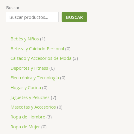
Buscar
BUSCAR
1
Bebés y Niños
1
p
0
Belleza y Cuidado Personal
0
r
p
3
Calzado y Accesorios de Moda
3
o
r
p
0
Deportes y Fitness
0
d
o
r
p
0
Electrónica y Tecnología
0
u
d
o
r
p
0
Hogar y Cocina
0
c
u
d
o
r
p
7
Juguetes y Peluches
7
t
c
u
d
o
r
p
0
Mascotas y Accesorios
0
o
t
c
u
d
o
r
p
3
Ropa de Hombre
3
o
t
c
u
d
o
r
p
s
0
Ropa de Mujer
0
o
t
c
u
d
o
r