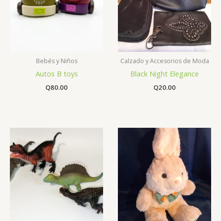
Bebés y Niños
Calzado y Accesorios de Moda
Autos B toys
Black Night Elegance
Q
80.00
Q
20.00