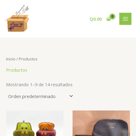
Ir
al
contenido
Q
0.00
Inicio
/ Productos
Productos
Mostrando 1–9 de 14 resultados