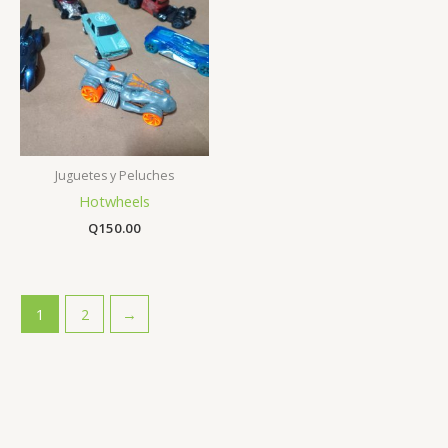
Juguetes y Peluches
Hotwheels
Q
150.00
1
2
→