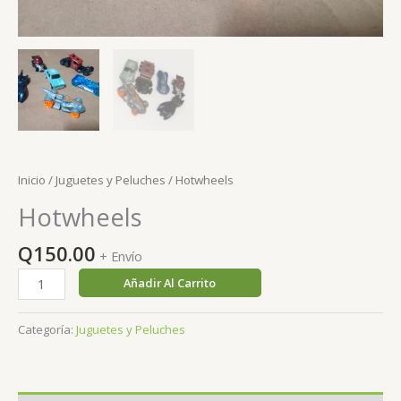
Inicio
/
Juguetes y Peluches
/ Hotwheels
Hotwheels
Q
150.00
+ Envío
Hotwheels
Añadir Al Carrito
cantidad
Categoría:
Juguetes y Peluches