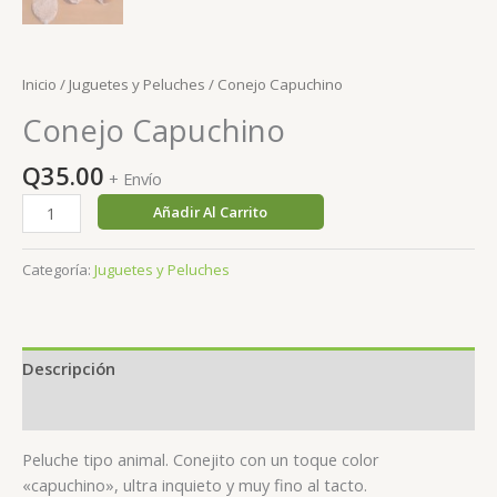
Inicio
/
Juguetes y Peluches
/ Conejo Capuchino
Conejo Capuchino
Q
35.00
+ Envío
Conejo
Añadir Al Carrito
Capuchino
cantidad
Categoría:
Juguetes y Peluches
Descripción
Valoraciones (0)
Peluche tipo animal. Conejito con un toque color
«capuchino», ultra inquieto y muy fino al tacto.