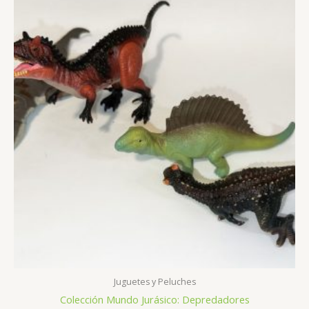
Juguetes y Peluches
Colección Mundo Jurásico: Depredadores