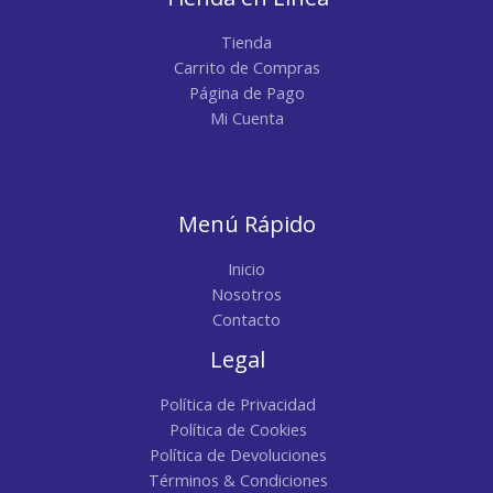
Tienda
Carrito de Compras
Página de Pago
Mi Cuenta
Menú Rápido
Inicio
Nosotros
Contacto
Legal
Política de Privacidad
Política de Cookies
Política de Devoluciones
Términos & Condiciones