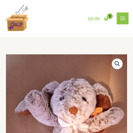
Ir
al
contenido
Q
0.00