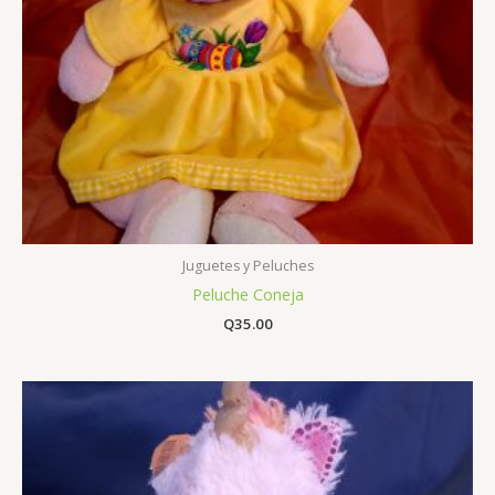
Juguetes y Peluches
Peluche Coneja
Q
35.00