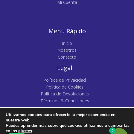
Mi Cuenta
Menú Rápido
Inicio
Nosotros
Contacto
Legal
Política de Privacidad
Política de Cookies
Política de Devoluciones
Términos & Condiciones
Utilizamos cookies para ofrecerte la mejor experiencia en
Copyright © 2026 | Pacatty | Todos los Derechos
nuestra web.
Puedes aprender más sobre qué cookies utilizamos o cambiarlas
Reservados
en los
ajustes
.
0